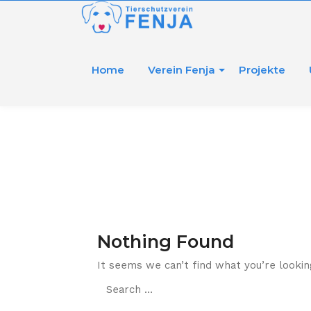
S
k
i
p
t
Home
Verein Fenja
Projekte
o
c
o
n
t
e
n
t
Nothing Found
It seems we can’t find what you’re lookin