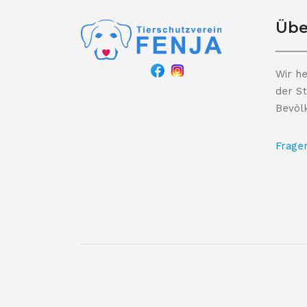
Übe
Wir he
der St
Bevöl
Frage