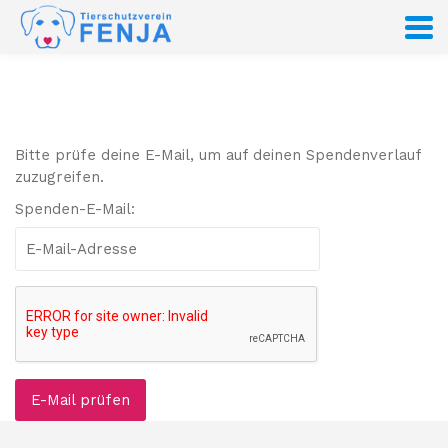
S
k
i
p
t
o
c
Bitte prüfe deine E-Mail, um auf deinen Spendenverlauf
o
zuzugreifen.
n
t
Spenden-E-Mail:
e
n
t