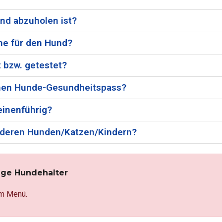
nd abzuholen ist?
me für den Hund?
 bzw. getestet?
einen Hunde-Gesundheitspass?
einenführig?
 anderen Hunden/Katzen/Kindern?
ige Hundehalter
m Menü.