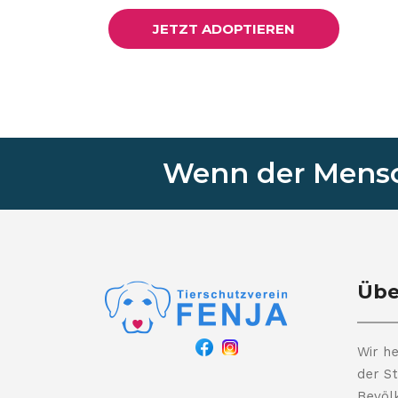
JETZT ADOPTIEREN
Wenn der Mensch
Übe
Wir he
der St
Bevöl