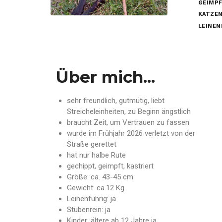
GEIMPF
KATZEN
LEINEN
Über mich...
sehr freundlich, gutmütig, liebt
Streicheleinheiten, zu Beginn ängstlich
braucht Zeit, um Vertrauen zu fassen
wurde im Frühjahr 2026 verletzt von der
Straße gerettet
hat nur halbe Rute
gechippt, geimpft, kastriert
Größe: ca. 43-45 cm
Gewicht: ca.12 Kg
Leinenführig: ja
Stubenrein: ja
Kinder: ältere ab 12 Jahre ja