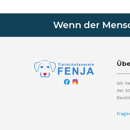
Wenn der Mensch
Übe
Wir he
der St
Bevöl
Frage