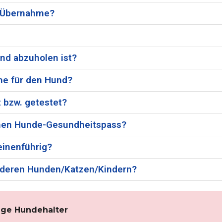
r Übernahme?
nd abzuholen ist?
me für den Hund?
 bzw. getestet?
einen Hunde-Gesundheitspass?
einenführig?
 anderen Hunden/Katzen/Kindern?
ige Hundehalter