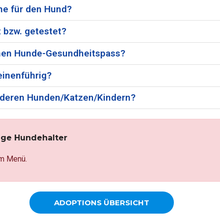
me für den Hund?
 bzw. getestet?
einen Hunde-Gesundheitspass?
einenführig?
 anderen Hunden/Katzen/Kindern?
ige Hundehalter
m Menü.
ADOPTIONS ÜBERSICHT