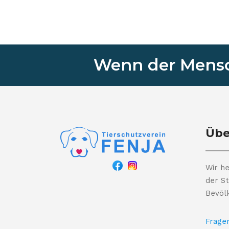
Wenn der Mensch
Übe
Wir he
der St
Bevöl
Frage